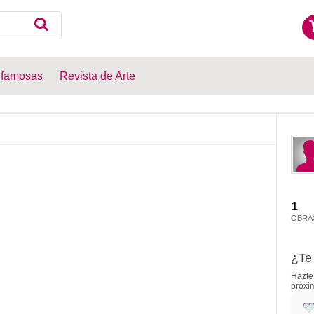
 famosas
Revista de Arte
1
OBRA
¿Te 
Hazte 
próxi