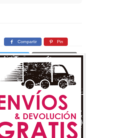
Compartir
Pin
Twittear
Copiar enlace