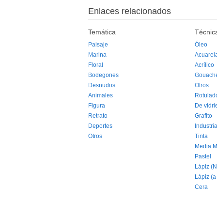
Enlaces relacionados
Temática
Técnic
Paisaje
Óleo
Marina
Acuarel
Floral
Acrílico
Bodegones
Gouach
Desnudos
Otros
Animales
Rotulad
Figura
De vidri
Retrato
Grafito
Deportes
Industria
Otros
Tinta
Media M
Pastel
Lápiz (N
Lápiz (a
Cera