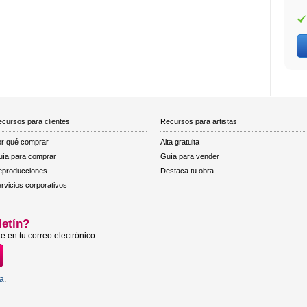
cursos para clientes
Recursos para artistas
r qué comprar
Alta gratuita
ía para comprar
Guía para vender
eproducciones
Destaca tu obra
rvicios corporativos
letín?
e en tu correo electrónico
ta
.