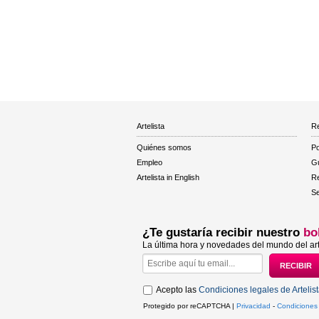
Artelista
Re
Quiénes somos
Po
Empleo
Gu
Artelista in English
R
Se
¿Te gustaría recibir nuestro
bo
La última hora y novedades del mundo del art
Acepto las
Condiciones legales de Artelis
Protegido por reCAPTCHA |
Privacidad
-
Condiciones