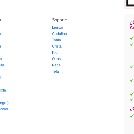
a
Soporte
¿
Ar
Lienzo
a
Cartulina
Tabla
e
Cristal
Piel
or
Otros
era
Papel
Tela
l
ixta
egro)
¿
 color)