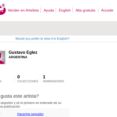
0
Vender en Artelista
Ayuda
English
Alta gratuita
Accede
Would you prefer to view it in English?
Gustavo Eglez
ARGENTINA
0
1
S
COLECCIONES
ADMIRADORES
gusta este artista?
seguidor y sé el primero en enterarte de su
ma publicación
Hacerme seguidor